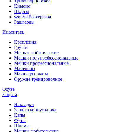
Трико борцовское
Кимоно
Шорты
Форма боксерская
Рашгарды
Инвентарь
Крепления
Груши
Мешки любительские
Мешки полупрофессиональные
Мешки профессиональные
Манекены
Макивары, лапы
Оружие тренировочное
Обувь
Защита
Накладки
Защита корпуса/паха
Капы
Футы
Шлемы
Мешки любительские