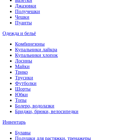
Балетки
Джазовки
Получешки
Чешки
Пуанты
Одежда и бельё
Комбинезоны
Купальники лайкра
Купальники хлопок
Лосины
Майки
Трико
Трусики
Футболки
Шорты
Юбки
Топы
Болеро, водолазки
Бриджи, брюки, велосипедки
Инвентарь
Булавы
Подушки для растяжки, тренажеры