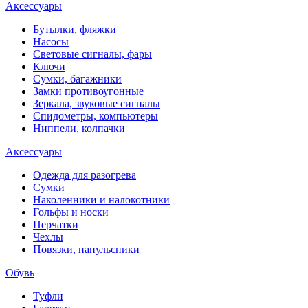
Аксессуары
Бутылки, фляжки
Насосы
Световые сигналы, фары
Ключи
Сумки, багажники
Замки противоугонные
Зеркала, звуковые сигналы
Спидометры, компьютеры
Ниппели, колпачки
Аксессуары
Одежда для разогрева
Сумки
Наколенники и налокотники
Гольфы и носки
Перчатки
Чехлы
Повязки, напульсники
Обувь
Туфли