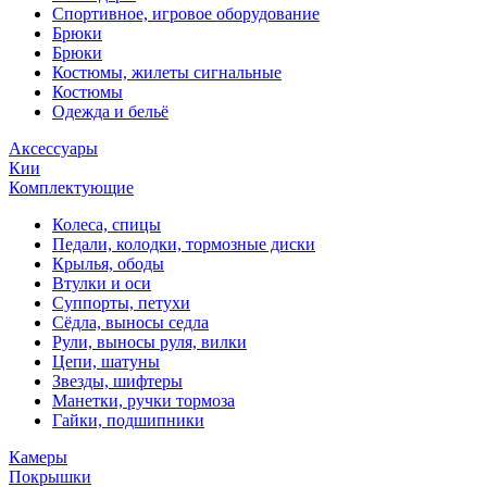
Спортивное, игровое оборудование
Брюки
Брюки
Костюмы, жилеты сигнальные
Костюмы
Одежда и бельё
Аксессуары
Кии
Комплектующие
Колеса, спицы
Педали, колодки, тормозные диски
Крылья, ободы
Втулки и оси
Суппорты, петухи
Сёдла, выносы седла
Рули, выносы руля, вилки
Цепи, шатуны
Звезды, шифтеры
Манетки, ручки тормоза
Гайки, подшипники
Камеры
Покрышки