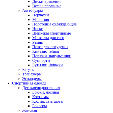
Диски вращения
Весы напольные
Аксессуары
Перчатки
Магнезия
Полотенца охлаждающие
Носки
Шейкеры спортивные
Манжеты для тяги
Ремни
Пояса для похудения
Кинезио тейпы
Повязки, напульсники
Суппорты
Бутылки, фляжки
Батуты
Тренажеры
Эспандеры
Спортивная одежда
Детская/подростковая
Брюки, лосины
Костюмы
Кофты, свитшоты
Боксеры
Женская