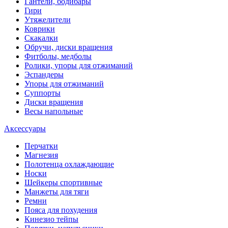
Гантели, бодибары
Гири
Утяжелители
Коврики
Скакалки
Обручи, диски вращения
Фитболы, медболы
Ролики, упоры для отжиманий
Эспандеры
Упоры для отжиманий
Суппорты
Диски вращения
Весы напольные
Аксессуары
Перчатки
Магнезия
Полотенца охлаждающие
Носки
Шейкеры спортивные
Манжеты для тяги
Ремни
Пояса для похудения
Кинезио тейпы