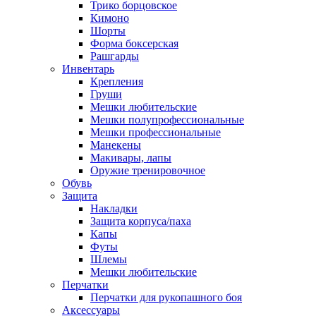
Трико борцовское
Кимоно
Шорты
Форма боксерская
Рашгарды
Инвентарь
Крепления
Груши
Мешки любительские
Мешки полупрофессиональные
Мешки профессиональные
Манекены
Макивары, лапы
Оружие тренировочное
Обувь
Защита
Накладки
Защита корпуса/паха
Капы
Футы
Шлемы
Мешки любительские
Перчатки
Перчатки для рукопашного боя
Аксессуары