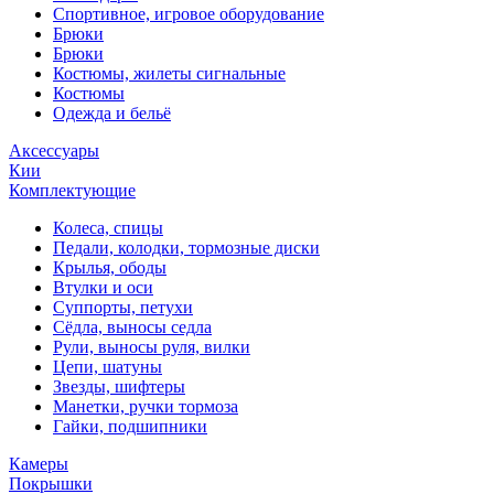
Спортивное, игровое оборудование
Брюки
Брюки
Костюмы, жилеты сигнальные
Костюмы
Одежда и бельё
Аксессуары
Кии
Комплектующие
Колеса, спицы
Педали, колодки, тормозные диски
Крылья, ободы
Втулки и оси
Суппорты, петухи
Сёдла, выносы седла
Рули, выносы руля, вилки
Цепи, шатуны
Звезды, шифтеры
Манетки, ручки тормоза
Гайки, подшипники
Камеры
Покрышки