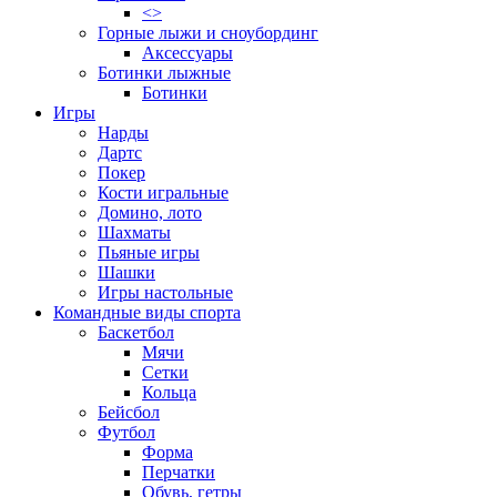
<>
Горные лыжи и сноубординг
Аксессуары
Ботинки лыжные
Ботинки
Игры
Нарды
Дартс
Покер
Кости игральные
Домино, лото
Шахматы
Пьяные игры
Шашки
Игры настольные
Командные виды спорта
Баскетбол
Мячи
Сетки
Кольца
Бейсбол
Футбол
Форма
Перчатки
Обувь, гетры