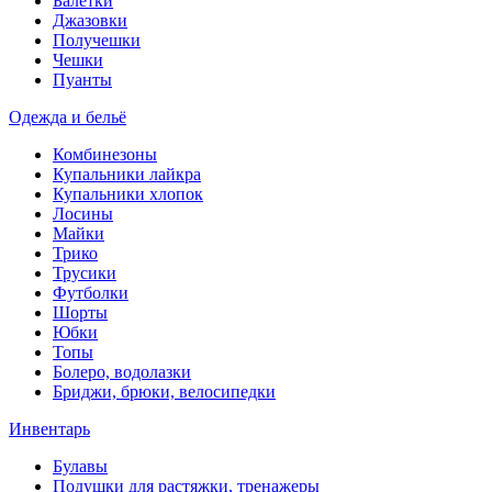
Балетки
Джазовки
Получешки
Чешки
Пуанты
Одежда и бельё
Комбинезоны
Купальники лайкра
Купальники хлопок
Лосины
Майки
Трико
Трусики
Футболки
Шорты
Юбки
Топы
Болеро, водолазки
Бриджи, брюки, велосипедки
Инвентарь
Булавы
Подушки для растяжки, тренажеры