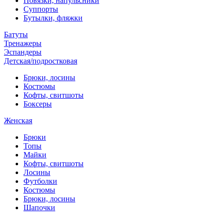
Повязки, напульсники
Суппорты
Бутылки, фляжки
Батуты
Тренажеры
Эспандеры
Детская/подростковая
Брюки, лосины
Костюмы
Кофты, свитшоты
Боксеры
Женская
Брюки
Топы
Майки
Кофты, свитшоты
Лосины
Футболки
Костюмы
Брюки, лосины
Шапочки