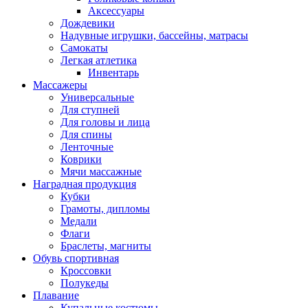
Аксессуары
Дождевики
Надувные игрушки, бассейны, матрасы
Самокаты
Легкая атлетика
Инвентарь
Массажеры
Универсальные
Для ступней
Для головы и лица
Для спины
Ленточные
Коврики
Мячи массажные
Наградная продукция
Кубки
Грамоты, дипломы
Медали
Флаги
Браслеты, магниты
Обувь спортивная
Кроссовки
Полукеды
Плавание
Купальные костюмы