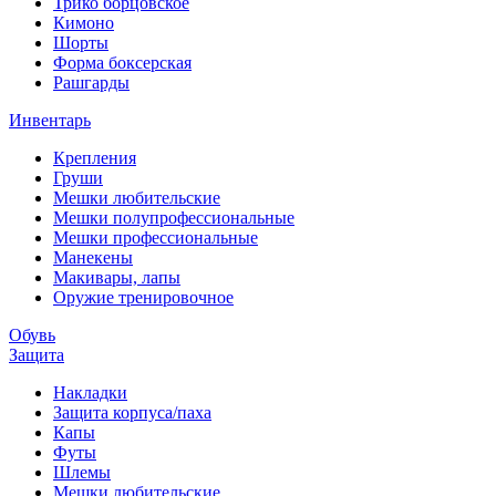
Трико борцовское
Кимоно
Шорты
Форма боксерская
Рашгарды
Инвентарь
Крепления
Груши
Мешки любительские
Мешки полупрофессиональные
Мешки профессиональные
Манекены
Макивары, лапы
Оружие тренировочное
Обувь
Защита
Накладки
Защита корпуса/паха
Капы
Футы
Шлемы
Мешки любительские