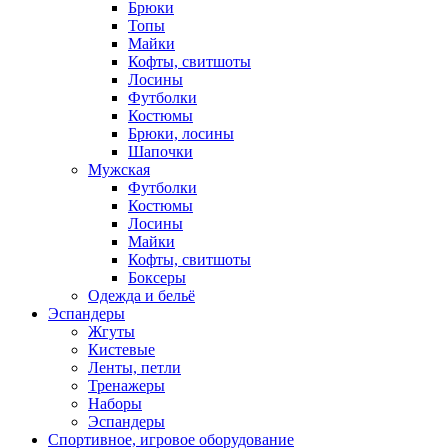
Брюки
Топы
Майки
Кофты, свитшоты
Лосины
Футболки
Костюмы
Брюки, лосины
Шапочки
Мужская
Футболки
Костюмы
Лосины
Майки
Кофты, свитшоты
Боксеры
Одежда и бельё
Эспандеры
Жгуты
Кистевые
Ленты, петли
Тренажеры
Наборы
Эспандеры
Спортивное, игровое оборудование