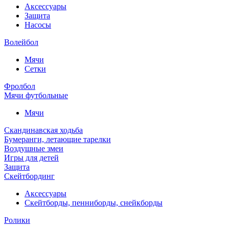
Аксессуары
Защита
Насосы
Волейбол
Мячи
Сетки
Фролбол
Мячи футбольные
Мячи
Скандинавская ходьба
Бумеранги, летающие тарелки
Воздушные змеи
Игры для детей
Защита
Скейтбординг
Аксессуары
Скейтборды, пенниборды, снейкборды
Ролики