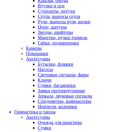
Крылья, ободы
Втулки и оси
Суппорты, петухи
Сёдла, выносы седла
Рули, выносы руля, вилки
Цепи, шатуны
Звезды, шифтеры
Манетки, ручки тормоза
Гайки, подшипники
Камеры
Покрышки
Аксессуары
Бутылки, фляжки
Насосы
Световые сигналы, фары
Ключи
Сумки, багажники
Замки противоугонные
Зеркала, звуковые сигналы
Спидометры, компьютеры
Ниппели, колпачки
Гимнастика и танцы
Аксессуары
Одежда для разогрева
Сумки