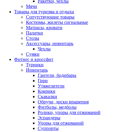
Ракетки, чехлы
Мячи
Товары для туризма и отдыха
Сопутствующие товары
Костюмы, жилеты сигнальные
Матрасы, кровати
Палатки
Столы
Аксессуары, инвентарь
Чехлы
Сумки
Фитнес и кроссфит
Турники
Инвентарь
Гантели, бодибары
Гири
Утяжелители
Коврики
Скакалки
Обручи, диски вращения
Фитболы, медболы
Ролики, упоры для отжиманий
Эспандеры
Упоры для отжиманий
Суппорты