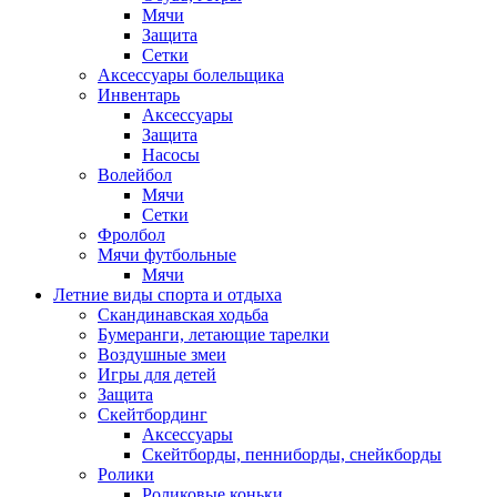
Мячи
Защита
Сетки
Аксессуары болельщика
Инвентарь
Аксессуары
Защита
Насосы
Волейбол
Мячи
Сетки
Фролбол
Мячи футбольные
Мячи
Летние виды спорта и отдыха
Скандинавская ходьба
Бумеранги, летающие тарелки
Воздушные змеи
Игры для детей
Защита
Скейтбординг
Аксессуары
Скейтборды, пенниборды, снейкборды
Ролики
Роликовые коньки