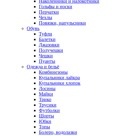
Наколенники и налокотники
Гольфы и носки
Перчатки
Чехлы
Повязки, напульсники
Обувь
Туфли
Балетки
Джазовки
Получешки
Чешки
Пуанты
Одежда и бельё
Комбинезоны
Купальники лайкра
Купальники хлопок
Лосины
Майки
Трико
Трусики
Футболки
Шорты
Юбки
Топы
Болеро, водолазки