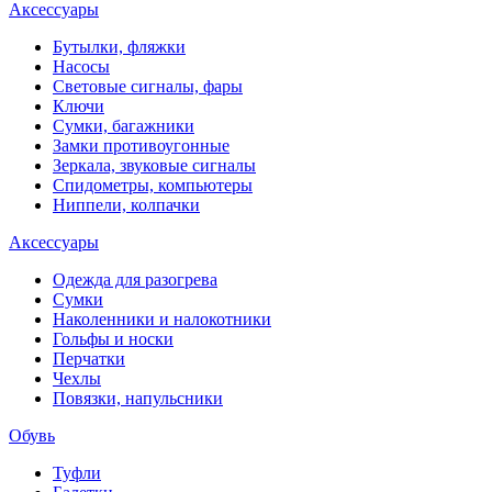
Аксессуары
Бутылки, фляжки
Насосы
Световые сигналы, фары
Ключи
Сумки, багажники
Замки противоугонные
Зеркала, звуковые сигналы
Спидометры, компьютеры
Ниппели, колпачки
Аксессуары
Одежда для разогрева
Сумки
Наколенники и налокотники
Гольфы и носки
Перчатки
Чехлы
Повязки, напульсники
Обувь
Туфли