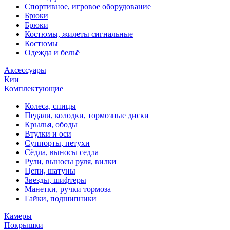
Спортивное, игровое оборудование
Брюки
Брюки
Костюмы, жилеты сигнальные
Костюмы
Одежда и бельё
Аксессуары
Кии
Комплектующие
Колеса, спицы
Педали, колодки, тормозные диски
Крылья, ободы
Втулки и оси
Суппорты, петухи
Сёдла, выносы седла
Рули, выносы руля, вилки
Цепи, шатуны
Звезды, шифтеры
Манетки, ручки тормоза
Гайки, подшипники
Камеры
Покрышки