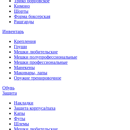
Трико борцовское
Кимоно
Шорты
Форма боксерская
Рашгарды
Инвентарь
Крепления
Груши
Мешки любительские
Мешки полупрофессиональные
Мешки профессиональные
Манекены
Макивары, лапы
Оружие тренировочное
Обувь
Защита
Накладки
Защита корпуса/паха
Капы
Футы
Шлемы
Мешки любительские