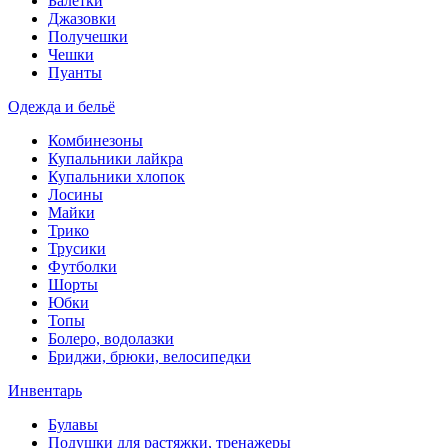
Балетки
Джазовки
Получешки
Чешки
Пуанты
Одежда и бельё
Комбинезоны
Купальники лайкра
Купальники хлопок
Лосины
Майки
Трико
Трусики
Футболки
Шорты
Юбки
Топы
Болеро, водолазки
Бриджи, брюки, велосипедки
Инвентарь
Булавы
Подушки для растяжки, тренажеры