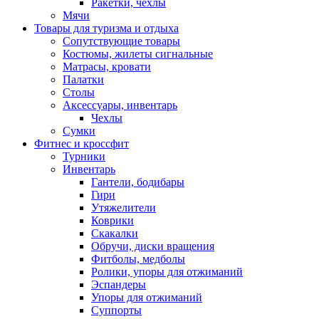
Ракетки, чехлы
Мячи
Товары для туризма и отдыха
Сопутствующие товары
Костюмы, жилеты сигнальные
Матрасы, кровати
Палатки
Столы
Аксессуары, инвентарь
Чехлы
Сумки
Фитнес и кроссфит
Турники
Инвентарь
Гантели, бодибары
Гири
Утяжелители
Коврики
Скакалки
Обручи, диски вращения
Фитболы, медболы
Ролики, упоры для отжиманий
Эспандеры
Упоры для отжиманий
Суппорты