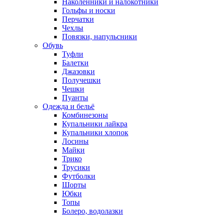
Наколенники и налокотники
Гольфы и носки
Перчатки
Чехлы
Повязки, напульсники
Обувь
Туфли
Балетки
Джазовки
Получешки
Чешки
Пуанты
Одежда и бельё
Комбинезоны
Купальники лайкра
Купальники хлопок
Лосины
Майки
Трико
Трусики
Футболки
Шорты
Юбки
Топы
Болеро, водолазки