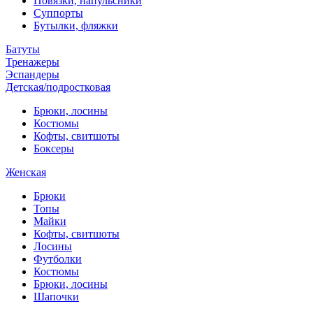
Повязки, напульсники
Суппорты
Бутылки, фляжки
Батуты
Тренажеры
Эспандеры
Детская/подростковая
Брюки, лосины
Костюмы
Кофты, свитшоты
Боксеры
Женская
Брюки
Топы
Майки
Кофты, свитшоты
Лосины
Футболки
Костюмы
Брюки, лосины
Шапочки