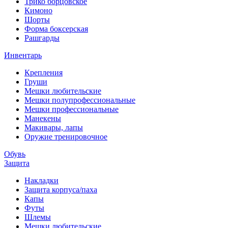
Трико борцовское
Кимоно
Шорты
Форма боксерская
Рашгарды
Инвентарь
Крепления
Груши
Мешки любительские
Мешки полупрофессиональные
Мешки профессиональные
Манекены
Макивары, лапы
Оружие тренировочное
Обувь
Защита
Накладки
Защита корпуса/паха
Капы
Футы
Шлемы
Мешки любительские