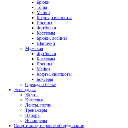
Брюки
Топы
Майки
Кофты, свитшоты
Лосины
Футболки
Костюмы
Брюки, лосины
Шапочки
Мужская
Футболки
Костюмы
Лосины
Майки
Кофты, свитшоты
Боксеры
Одежда и бельё
Эспандеры
Жгуты
Кистевые
Ленты, петли
Тренажеры
Наборы
Эспандеры
Спортивное, игровое оборудование