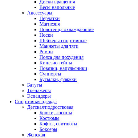
Диски вращения
Весы напольные
Аксессуары
Перчатки
Магнезия
Полотенца охлаждающие
Носки
Шейкеры спортивные
Манжеты для тяги
Ремни
Пояса для похудения
Кинезио тейпы
Повязки, напульсники
Суппорты
Бутылки, фляжки
Батуты
Тренажеры
Эспандеры
Спортивная одежда
Детская/подростковая
Брюки, лосины
Костюмы
Кофты, свитшоты
Боксеры
Женская