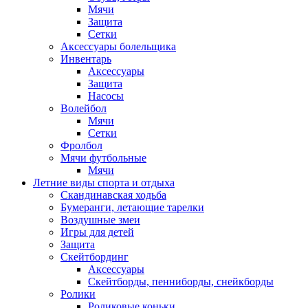
Мячи
Защита
Сетки
Аксессуары болельщика
Инвентарь
Аксессуары
Защита
Насосы
Волейбол
Мячи
Сетки
Фролбол
Мячи футбольные
Мячи
Летние виды спорта и отдыха
Скандинавская ходьба
Бумеранги, летающие тарелки
Воздушные змеи
Игры для детей
Защита
Скейтбординг
Аксессуары
Скейтборды, пенниборды, снейкборды
Ролики
Роликовые коньки