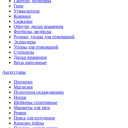
Гантели, бодибары
Гири
Утяжелители
Коврики
Скакалки
Обручи, диски вращения
Фитболы, медболы
Ролики, упоры для отжиманий
Эспандеры
Упоры для отжиманий
Суппорты
Диски вращения
Весы напольные
Аксессуары
Перчатки
Магнезия
Полотенца охлаждающие
Носки
Шейкеры спортивные
Манжеты для тяги
Ремни
Пояса для похудения
Кинезио тейпы