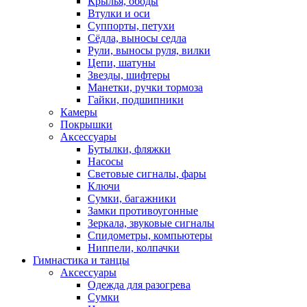
Крылья, ободы
Втулки и оси
Суппорты, петухи
Сёдла, выносы седла
Рули, выносы руля, вилки
Цепи, шатуны
Звезды, шифтеры
Манетки, ручки тормоза
Гайки, подшипники
Камеры
Покрышки
Аксессуары
Бутылки, фляжки
Насосы
Световые сигналы, фары
Ключи
Сумки, багажники
Замки противоугонные
Зеркала, звуковые сигналы
Спидометры, компьютеры
Ниппели, колпачки
Гимнастика и танцы
Аксессуары
Одежда для разогрева
Сумки