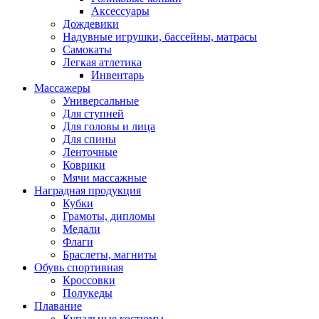
Аксессуары
Дождевики
Надувные игрушки, бассейны, матрасы
Самокаты
Легкая атлетика
Инвентарь
Массажеры
Универсальные
Для ступней
Для головы и лица
Для спины
Ленточные
Коврики
Мячи массажные
Наградная продукция
Кубки
Грамоты, дипломы
Медали
Флаги
Браслеты, магниты
Обувь спортивная
Кроссовки
Полукеды
Плавание
Купальные костюмы