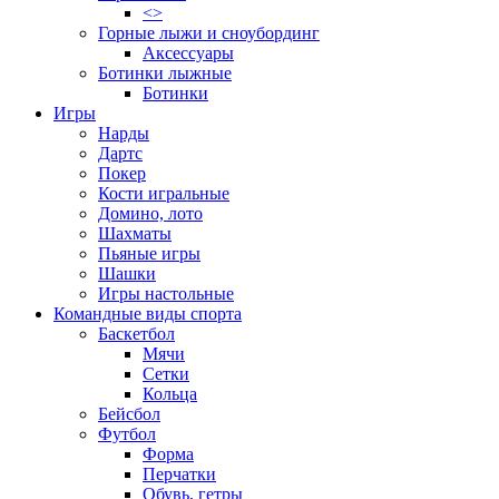
<>
Горные лыжи и сноубординг
Аксессуары
Ботинки лыжные
Ботинки
Игры
Нарды
Дартс
Покер
Кости игральные
Домино, лото
Шахматы
Пьяные игры
Шашки
Игры настольные
Командные виды спорта
Баскетбол
Мячи
Сетки
Кольца
Бейсбол
Футбол
Форма
Перчатки
Обувь, гетры