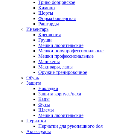
Трико борцовское
Кимоно
Шорты
Форма боксерская
Рашгарды
Инвентарь
Крепления
Груши
Мешки любительские
Мешки полупрофессиональные
Мешки профессиональные
Манекены
Макивары, лапы
Оружие тренировочное
Обувь
Защита
Накладки
Защита корпуса/паха
Капы
Футы
Шлемы
Мешки любительские
Перчатки
Перчатки для рукопашного боя
Аксессуары