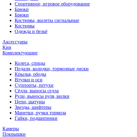
Спортивное, игровое оборудование
Брюки
Брюки
Костюмы, жилеты сигнальные
Костюмы
Одежда и бельё
Аксессуары
Кии
Комплектующие
Колеса, спицы
Педали, колодки, тормозные диски
Крылья, ободы
Втулки и оси
Суппорты, петухи
Сёдла, выносы седла
Рули, выносы руля, вилки
Цепи, шатуны
Звезды, шифтеры
Манетки, ручки тормоза
Гайки, подшипники
Камеры
Покрышки