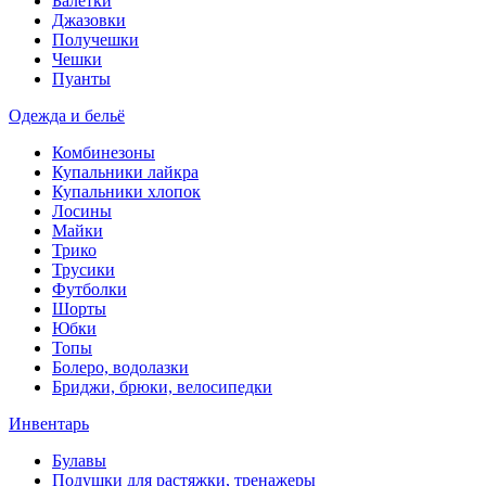
Балетки
Джазовки
Получешки
Чешки
Пуанты
Одежда и бельё
Комбинезоны
Купальники лайкра
Купальники хлопок
Лосины
Майки
Трико
Трусики
Футболки
Шорты
Юбки
Топы
Болеро, водолазки
Бриджи, брюки, велосипедки
Инвентарь
Булавы
Подушки для растяжки, тренажеры