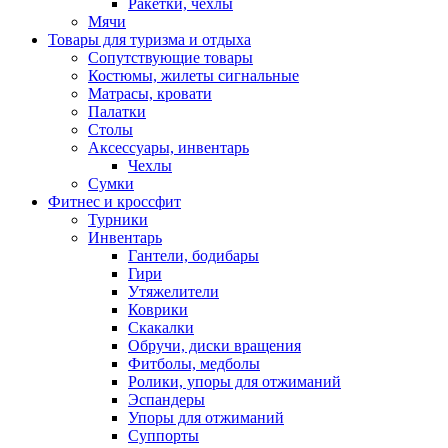
Ракетки, чехлы
Мячи
Товары для туризма и отдыха
Сопутствующие товары
Костюмы, жилеты сигнальные
Матрасы, кровати
Палатки
Столы
Аксессуары, инвентарь
Чехлы
Сумки
Фитнес и кроссфит
Турники
Инвентарь
Гантели, бодибары
Гири
Утяжелители
Коврики
Скакалки
Обручи, диски вращения
Фитболы, медболы
Ролики, упоры для отжиманий
Эспандеры
Упоры для отжиманий
Суппорты