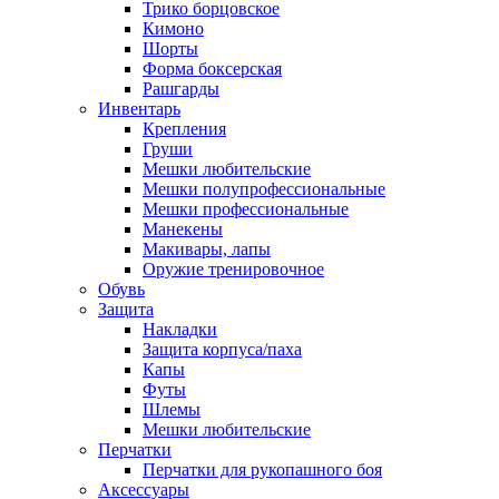
Трико борцовское
Кимоно
Шорты
Форма боксерская
Рашгарды
Инвентарь
Крепления
Груши
Мешки любительские
Мешки полупрофессиональные
Мешки профессиональные
Манекены
Макивары, лапы
Оружие тренировочное
Обувь
Защита
Накладки
Защита корпуса/паха
Капы
Футы
Шлемы
Мешки любительские
Перчатки
Перчатки для рукопашного боя
Аксессуары