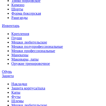
Трико борцовское
Кимоно
Шорты
Форма боксерская
Рашгарды
Инвентарь
Крепления
Груши
Мешки любительские
Мешки полупрофессиональные
Мешки профессиональные
Манекены
Макивары, лапы
Оружие тренировочное
Обувь
Защита
Накладки
Защита корпуса/паха
Капы
Футы
Шлемы
Мешки любительские