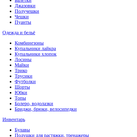
Балетки
Джазовки
Получешки
Чешки
Пуанты
Одежда и бельё
Комбинезоны
Купальники лайкра
Купальники хлопок
Лосины
Майки
Трико
Трусики
Футболки
Шорты
Юбки
Топы
Болеро, водолазки
Бриджи, брюки, велосипедки
Инвентарь
Булавы
Подушки для растяжки, тренажеры