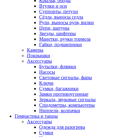
Крылья, ободы
Втулки и оси
Суппорты, петухи
Сёдла, выносы седла
Рули, выносы руля, вилки
Цепи, шатуны
Звезды, шифтеры
Манетки, ручки тормоза
Гайки, подшипники
Камеры
Покрышки
Аксессуары
Бутылки, фляжки
Насосы
Световые сигналы, фары
Ключи
Сумки, багажники
Замки противоугонные
Зеркала, звуковые сигналы
Спидометры, компьютеры
Ниппели, колпачки
Гимнастика и танцы
Аксессуары
Одежда для разогрева
Сумки