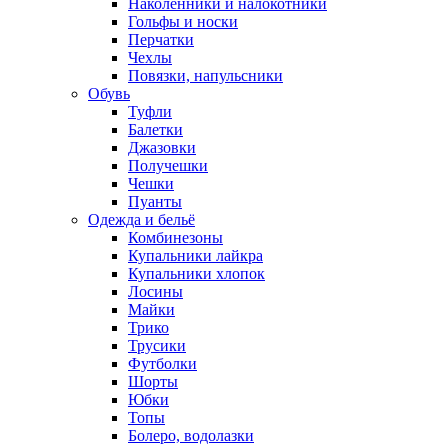
Наколенники и налокотники
Гольфы и носки
Перчатки
Чехлы
Повязки, напульсники
Обувь
Туфли
Балетки
Джазовки
Получешки
Чешки
Пуанты
Одежда и бельё
Комбинезоны
Купальники лайкра
Купальники хлопок
Лосины
Майки
Трико
Трусики
Футболки
Шорты
Юбки
Топы
Болеро, водолазки