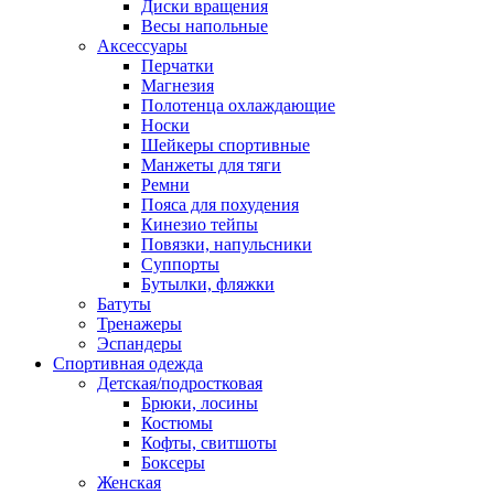
Диски вращения
Весы напольные
Аксессуары
Перчатки
Магнезия
Полотенца охлаждающие
Носки
Шейкеры спортивные
Манжеты для тяги
Ремни
Пояса для похудения
Кинезио тейпы
Повязки, напульсники
Суппорты
Бутылки, фляжки
Батуты
Тренажеры
Эспандеры
Спортивная одежда
Детская/подростковая
Брюки, лосины
Костюмы
Кофты, свитшоты
Боксеры
Женская