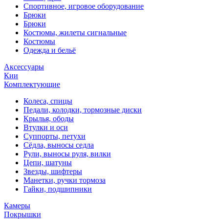
Спортивное, игровое оборудование
Брюки
Брюки
Костюмы, жилеты сигнальные
Костюмы
Одежда и бельё
Аксессуары
Кии
Комплектующие
Колеса, спицы
Педали, колодки, тормозные диски
Крылья, ободы
Втулки и оси
Суппорты, петухи
Сёдла, выносы седла
Рули, выносы руля, вилки
Цепи, шатуны
Звезды, шифтеры
Манетки, ручки тормоза
Гайки, подшипники
Камеры
Покрышки