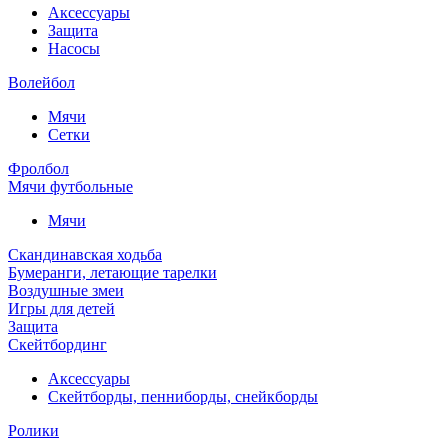
Аксессуары
Защита
Насосы
Волейбол
Мячи
Сетки
Фролбол
Мячи футбольные
Мячи
Скандинавская ходьба
Бумеранги, летающие тарелки
Воздушные змеи
Игры для детей
Защита
Скейтбординг
Аксессуары
Скейтборды, пенниборды, снейкборды
Ролики