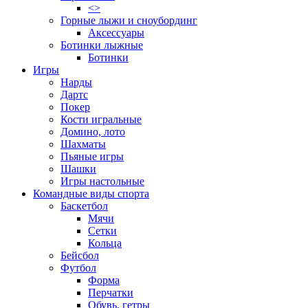
<>
Горные лыжи и сноубординг
Аксессуары
Ботинки лыжные
Ботинки
Игры
Нарды
Дартс
Покер
Кости игральные
Домино, лото
Шахматы
Пьяные игры
Шашки
Игры настольные
Командные виды спорта
Баскетбол
Мячи
Сетки
Кольца
Бейсбол
Футбол
Форма
Перчатки
Обувь, гетры