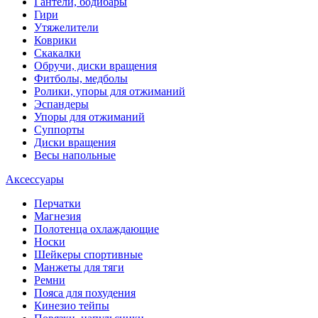
Гантели, бодибары
Гири
Утяжелители
Коврики
Скакалки
Обручи, диски вращения
Фитболы, медболы
Ролики, упоры для отжиманий
Эспандеры
Упоры для отжиманий
Суппорты
Диски вращения
Весы напольные
Аксессуары
Перчатки
Магнезия
Полотенца охлаждающие
Носки
Шейкеры спортивные
Манжеты для тяги
Ремни
Пояса для похудения
Кинезио тейпы