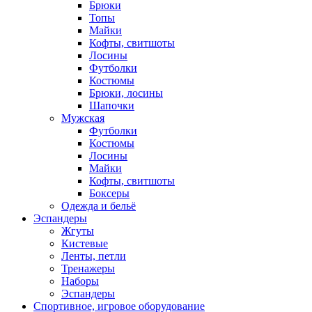
Брюки
Топы
Майки
Кофты, свитшоты
Лосины
Футболки
Костюмы
Брюки, лосины
Шапочки
Мужская
Футболки
Костюмы
Лосины
Майки
Кофты, свитшоты
Боксеры
Одежда и бельё
Эспандеры
Жгуты
Кистевые
Ленты, петли
Тренажеры
Наборы
Эспандеры
Спортивное, игровое оборудование