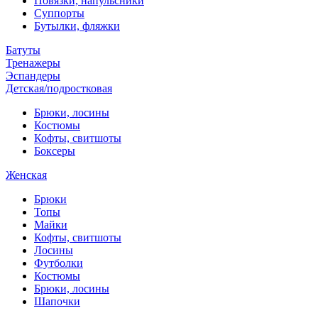
Повязки, напульсники
Суппорты
Бутылки, фляжки
Батуты
Тренажеры
Эспандеры
Детская/подростковая
Брюки, лосины
Костюмы
Кофты, свитшоты
Боксеры
Женская
Брюки
Топы
Майки
Кофты, свитшоты
Лосины
Футболки
Костюмы
Брюки, лосины
Шапочки