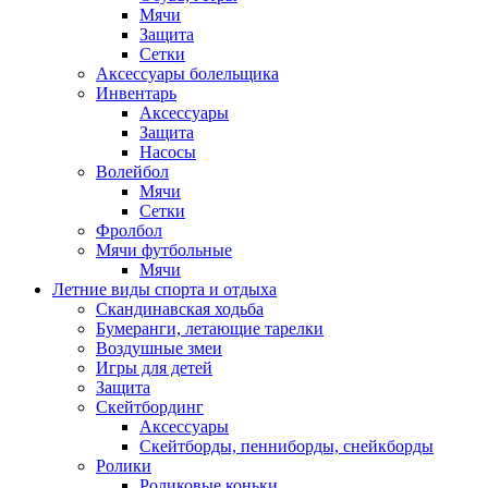
Мячи
Защита
Сетки
Аксессуары болельщика
Инвентарь
Аксессуары
Защита
Насосы
Волейбол
Мячи
Сетки
Фролбол
Мячи футбольные
Мячи
Летние виды спорта и отдыха
Скандинавская ходьба
Бумеранги, летающие тарелки
Воздушные змеи
Игры для детей
Защита
Скейтбординг
Аксессуары
Скейтборды, пенниборды, снейкборды
Ролики
Роликовые коньки