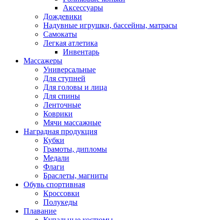
Аксессуары
Дождевики
Надувные игрушки, бассейны, матрасы
Самокаты
Легкая атлетика
Инвентарь
Массажеры
Универсальные
Для ступней
Для головы и лица
Для спины
Ленточные
Коврики
Мячи массажные
Наградная продукция
Кубки
Грамоты, дипломы
Медали
Флаги
Браслеты, магниты
Обувь спортивная
Кроссовки
Полукеды
Плавание
Купальные костюмы