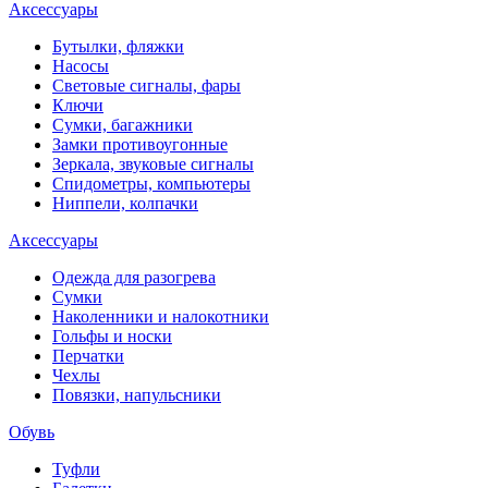
Аксессуары
Бутылки, фляжки
Насосы
Световые сигналы, фары
Ключи
Сумки, багажники
Замки противоугонные
Зеркала, звуковые сигналы
Спидометры, компьютеры
Ниппели, колпачки
Аксессуары
Одежда для разогрева
Сумки
Наколенники и налокотники
Гольфы и носки
Перчатки
Чехлы
Повязки, напульсники
Обувь
Туфли