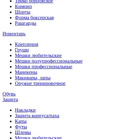
Трико борцовское
Кимоно
Шорты
Форма боксерская
Рашгарды
Инвентарь
Крепления
Груши
Мешки любительские
Мешки полупрофессиональные
Мешки профессиональные
Манекены
Макивары, лапы
Оружие тренировочное
Обувь
Защита
Накладки
Защита корпуса/паха
Капы
Футы
Шлемы
Мешки любительские