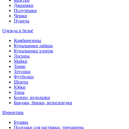
Балетки
Джазовки
Получешки
Чешки
Пуанты
Одежда и бельё
Комбинезоны
Купальники лайкра
Купальники хлопок
Лосины
Майки
Трико
Трусики
Футболки
Шорты
Юбки
Топы
Болеро, водолазки
Бриджи, брюки, велосипедки
Инвентарь
Булавы
Подушки для растяжки, тренажеры