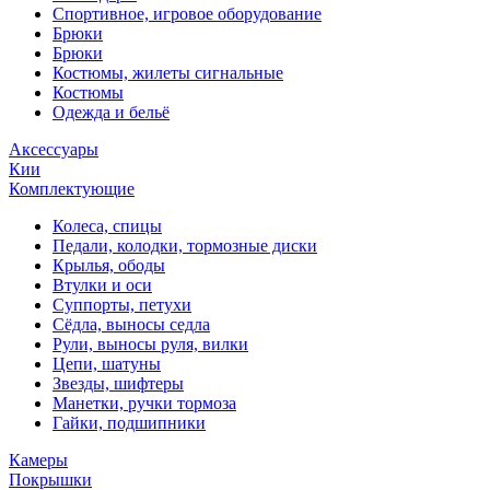
Спортивное, игровое оборудование
Брюки
Брюки
Костюмы, жилеты сигнальные
Костюмы
Одежда и бельё
Аксессуары
Кии
Комплектующие
Колеса, спицы
Педали, колодки, тормозные диски
Крылья, ободы
Втулки и оси
Суппорты, петухи
Сёдла, выносы седла
Рули, выносы руля, вилки
Цепи, шатуны
Звезды, шифтеры
Манетки, ручки тормоза
Гайки, подшипники
Камеры
Покрышки