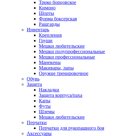
Трико борцовское
Кимоно
Шорты
Форма боксерская
Рашгарды
Инвентарь
Крепления
Груши
Мешки любительские
Мешки полупрофессиональные
Мешки профессиональные
Манекены
Макивары, лапы
Оружие тренировочное
Обувь
Защита
Накладки
Защита корпуса/паха
Капы
Футы
Шлемы
Мешки любительские
Перчатки
Перчатки для рукопашного боя
Аксессуары