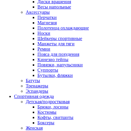
Диски вращения
Весы напольные
Аксессуары
Перчатки
Магнезия
Полотенца охлаждающие
Носки
Шейкеры спортивные
Манжеты для тяги
Ремни
Пояса для похудения
Кинезио тейпы
Повязки, напульсники
Суппорты
Бутылки, фляжки
Батуты
Тренажеры
Эспандеры
Спортивная одежда
Детская/подростковая
Брюки, лосины
Костюмы
Кофты, свитшоты
Боксеры
Женская