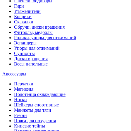
Гантели, бодибары
Гири
Утяжелители
Коврики
Скакалки
Обручи, диски вращения
Фитболы, медболы
Ролики, упоры для отжиманий
Эспандеры
Упоры для отжиманий
Суппорты
Диски вращения
Весы напольные
Аксессуары
Перчатки
Магнезия
Полотенца охлаждающие
Носки
Шейкеры спортивные
Манжеты для тяги
Ремни
Пояса для похудения
Кинезио тейпы