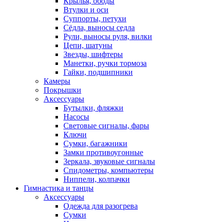
Крылья, ободы
Втулки и оси
Суппорты, петухи
Сёдла, выносы седла
Рули, выносы руля, вилки
Цепи, шатуны
Звезды, шифтеры
Манетки, ручки тормоза
Гайки, подшипники
Камеры
Покрышки
Аксессуары
Бутылки, фляжки
Насосы
Световые сигналы, фары
Ключи
Сумки, багажники
Замки противоугонные
Зеркала, звуковые сигналы
Спидометры, компьютеры
Ниппели, колпачки
Гимнастика и танцы
Аксессуары
Одежда для разогрева
Сумки