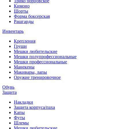
Трико борцовское
Кимоно
Шорты
Форма боксерская
Рашгарды
Инвентарь
Крепления
Груши
Мешки любительские
Мешки полупрофессиональные
Мешки профессиональные
Манекены
Макивары, лапы
Оружие тренировочное
Обувь
Защита
Накладки
Защита корпуса/паха
Капы
Футы
Шлемы
Мешки любительские