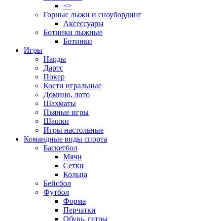
<>
Горные лыжи и сноубординг
Аксессуары
Ботинки лыжные
Ботинки
Игры
Нарды
Дартс
Покер
Кости игральные
Домино, лото
Шахматы
Пьяные игры
Шашки
Игры настольные
Командные виды спорта
Баскетбол
Мячи
Сетки
Кольца
Бейсбол
Футбол
Форма
Перчатки
Обувь, гетры