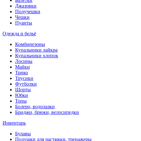
Балетки
Джазовки
Получешки
Чешки
Пуанты
Одежда и бельё
Комбинезоны
Купальники лайкра
Купальники хлопок
Лосины
Майки
Трико
Трусики
Футболки
Шорты
Юбки
Топы
Болеро, водолазки
Бриджи, брюки, велосипедки
Инвентарь
Булавы
Подушки для растяжки, тренажеры