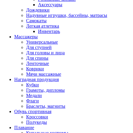
Аксессуары
Дождевики
Надувные игрушки, бассейны, матрасы
Самокаты
Легкая атлетика
Инвентарь
Массажеры
Универсальные
Для ступней
Для головы и лица
Для спины
Ленточные
Коврики
Мячи массажные
Наградная продукция
Кубки
Грамоты, дипломы
Медали
Флаги
Браслеты, магниты
Обувь спортивная
Кроссовки
Полукеды
Плавание
Купальные костюмы