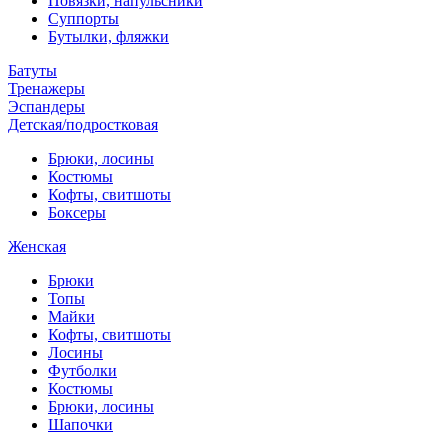
Повязки, напульсники
Суппорты
Бутылки, фляжки
Батуты
Тренажеры
Эспандеры
Детская/подростковая
Брюки, лосины
Костюмы
Кофты, свитшоты
Боксеры
Женская
Брюки
Топы
Майки
Кофты, свитшоты
Лосины
Футболки
Костюмы
Брюки, лосины
Шапочки