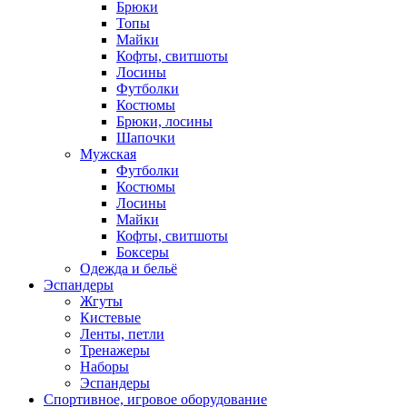
Брюки
Топы
Майки
Кофты, свитшоты
Лосины
Футболки
Костюмы
Брюки, лосины
Шапочки
Мужская
Футболки
Костюмы
Лосины
Майки
Кофты, свитшоты
Боксеры
Одежда и бельё
Эспандеры
Жгуты
Кистевые
Ленты, петли
Тренажеры
Наборы
Эспандеры
Спортивное, игровое оборудование