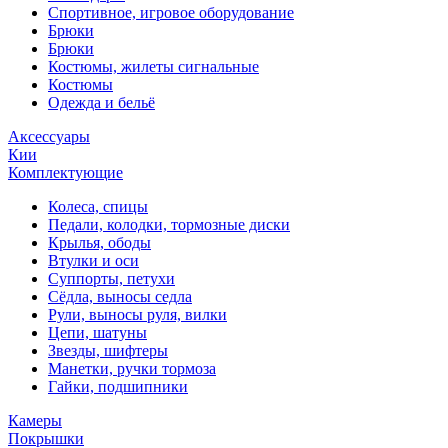
Спортивное, игровое оборудование
Брюки
Брюки
Костюмы, жилеты сигнальные
Костюмы
Одежда и бельё
Аксессуары
Кии
Комплектующие
Колеса, спицы
Педали, колодки, тормозные диски
Крылья, ободы
Втулки и оси
Суппорты, петухи
Сёдла, выносы седла
Рули, выносы руля, вилки
Цепи, шатуны
Звезды, шифтеры
Манетки, ручки тормоза
Гайки, подшипники
Камеры
Покрышки