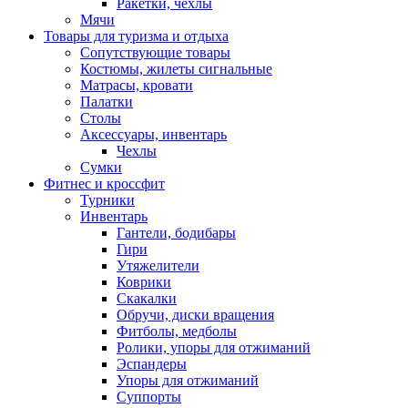
Ракетки, чехлы
Мячи
Товары для туризма и отдыха
Сопутствующие товары
Костюмы, жилеты сигнальные
Матрасы, кровати
Палатки
Столы
Аксессуары, инвентарь
Чехлы
Сумки
Фитнес и кроссфит
Турники
Инвентарь
Гантели, бодибары
Гири
Утяжелители
Коврики
Скакалки
Обручи, диски вращения
Фитболы, медболы
Ролики, упоры для отжиманий
Эспандеры
Упоры для отжиманий
Суппорты