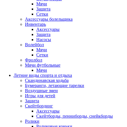
Мячи
Защита
Сетки
Аксессуары болельщика
Инвентарь
Аксессуары
Защита
Насосы
Волейбол
Мячи
Сетки
Фролбол
Мячи футбольные
Мячи
Летние виды спорта и отдыха
Скандинавская ходьба
Бумеранги, летающие тарелки
Воздушные змеи
Игры для детей
Защита
Скейтбординг
Аксессуары
Скейтборды, пенниборды, снейкборды
Ролики
Роликовые коньки