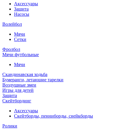
Аксессуары
Защита
Насосы
Волейбол
Мячи
Сетки
Фролбол
Мячи футбольные
Мячи
Скандинавская ходьба
Бумеранги, летающие тарелки
Воздушные змеи
Игры для детей
Защита
Скейтбординг
Аксессуары
Скейтборды, пенниборды, снейкборды
Ролики