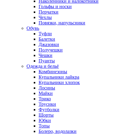
Наколенники и налокотники
Гольфы и носки
Перчатки
Чехлы
Повязки, напульсники
Обувь
Туфли
Балетки
Джазовки
Получешки
Чешки
Пуанты
Одежда и бельё
Комбинезоны
Купальники лайкра
Купальники хлопок
Лосины
Майки
Трико
Трусики
Футболки
Шорты
Юбки
Топы
Болеро, водолазки