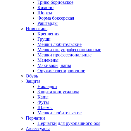
Трико борцовское
Кимоно
Шорты
Форма боксерская
Рашгарды
Инвентарь
Крепления
Груши
Мешки любительские
Мешки полупрофессиональные
Мешки профессиональные
Манекены
Макивары, лапы
Оружие тренировочное
Обувь
Защита
Накладки
Защита корпуса/паха
Капы
Футы
Шлемы
Мешки любительские
Перчатки
Перчатки для рукопашного боя
Аксессуары