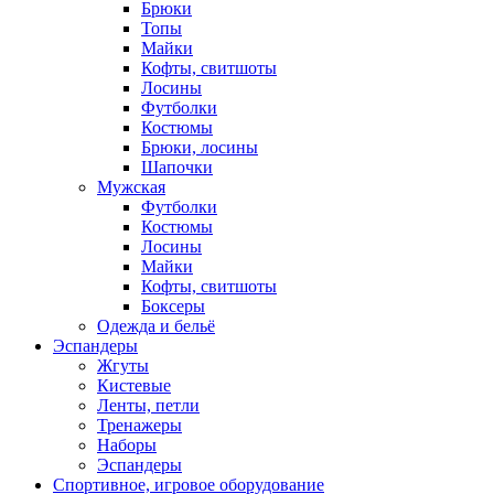
Брюки
Топы
Майки
Кофты, свитшоты
Лосины
Футболки
Костюмы
Брюки, лосины
Шапочки
Мужская
Футболки
Костюмы
Лосины
Майки
Кофты, свитшоты
Боксеры
Одежда и бельё
Эспандеры
Жгуты
Кистевые
Ленты, петли
Тренажеры
Наборы
Эспандеры
Спортивное, игровое оборудование