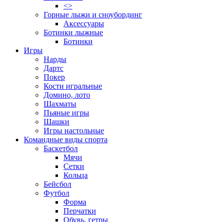
<>
Горные лыжи и сноубординг
Аксессуары
Ботинки лыжные
Ботинки
Игры
Нарды
Дартс
Покер
Кости игральные
Домино, лото
Шахматы
Пьяные игры
Шашки
Игры настольные
Командные виды спорта
Баскетбол
Мячи
Сетки
Кольца
Бейсбол
Футбол
Форма
Перчатки
Обувь, гетры