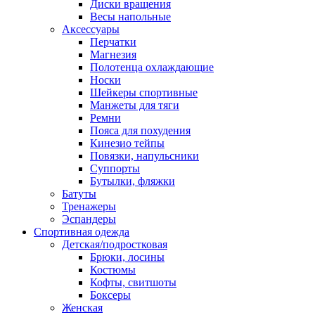
Диски вращения
Весы напольные
Аксессуары
Перчатки
Магнезия
Полотенца охлаждающие
Носки
Шейкеры спортивные
Манжеты для тяги
Ремни
Пояса для похудения
Кинезио тейпы
Повязки, напульсники
Суппорты
Бутылки, фляжки
Батуты
Тренажеры
Эспандеры
Спортивная одежда
Детская/подростковая
Брюки, лосины
Костюмы
Кофты, свитшоты
Боксеры
Женская