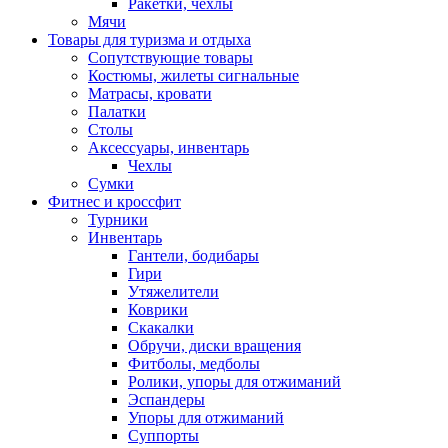
Ракетки, чехлы
Мячи
Товары для туризма и отдыха
Сопутствующие товары
Костюмы, жилеты сигнальные
Матрасы, кровати
Палатки
Столы
Аксессуары, инвентарь
Чехлы
Сумки
Фитнес и кроссфит
Турники
Инвентарь
Гантели, бодибары
Гири
Утяжелители
Коврики
Скакалки
Обручи, диски вращения
Фитболы, медболы
Ролики, упоры для отжиманий
Эспандеры
Упоры для отжиманий
Суппорты