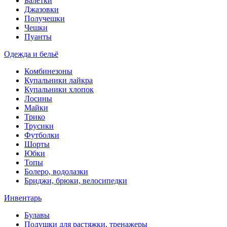
Балетки
Джазовки
Получешки
Чешки
Пуанты
Одежда и бельё
Комбинезоны
Купальники лайкра
Купальники хлопок
Лосины
Майки
Трико
Трусики
Футболки
Шорты
Юбки
Топы
Болеро, водолазки
Бриджи, брюки, велосипедки
Инвентарь
Булавы
Подушки для растяжки, тренажеры