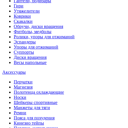
Гантели, бодибары
Гири
Утяжелители
Коврики
Скакалки
Обручи, диски вращения
Фитболы, медболы
Ролики, упоры для отжиманий
Эспандеры
Упоры для отжиманий
Суппорты
Диски вращения
Весы напольные
Аксессуары
Перчатки
Магнезия
Полотенца охлаждающие
Носки
Шейкеры спортивные
Манжеты для тяги
Ремни
Пояса для похудения
Кинезио тейпы