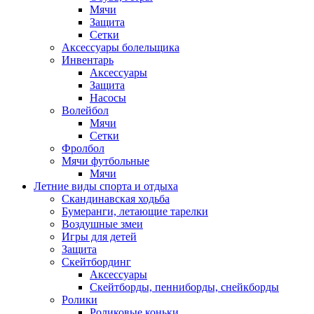
Мячи
Защита
Сетки
Аксессуары болельщика
Инвентарь
Аксессуары
Защита
Насосы
Волейбол
Мячи
Сетки
Фролбол
Мячи футбольные
Мячи
Летние виды спорта и отдыха
Скандинавская ходьба
Бумеранги, летающие тарелки
Воздушные змеи
Игры для детей
Защита
Скейтбординг
Аксессуары
Скейтборды, пенниборды, снейкборды
Ролики
Роликовые коньки