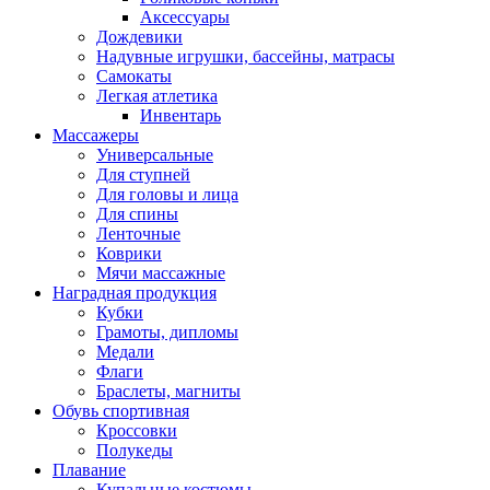
Аксессуары
Дождевики
Надувные игрушки, бассейны, матрасы
Самокаты
Легкая атлетика
Инвентарь
Массажеры
Универсальные
Для ступней
Для головы и лица
Для спины
Ленточные
Коврики
Мячи массажные
Наградная продукция
Кубки
Грамоты, дипломы
Медали
Флаги
Браслеты, магниты
Обувь спортивная
Кроссовки
Полукеды
Плавание
Купальные костюмы