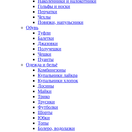
Наколенники и налокотники
Гольфы и носки
Перчатки
Чехлы
Повязки, напульсники
Обувь
Туфли
Балетки
Джазовки
Получешки
Чешки
Пуанты
Одежда и бельё
Комбинезоны
Купальники лайкра
Купальники хлопок
Лосины
Майки
Трико
Трусики
Футболки
Шорты
Юбки
Топы
Болеро, водолазки