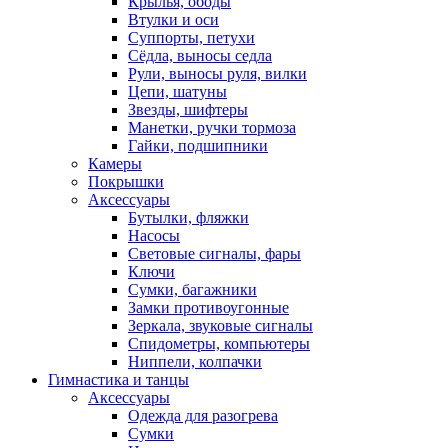
Крылья, ободы
Втулки и оси
Суппорты, петухи
Сёдла, выносы седла
Рули, выносы руля, вилки
Цепи, шатуны
Звезды, шифтеры
Манетки, ручки тормоза
Гайки, подшипники
Камеры
Покрышки
Аксессуары
Бутылки, фляжки
Насосы
Световые сигналы, фары
Ключи
Сумки, багажники
Замки противоугонные
Зеркала, звуковые сигналы
Спидометры, компьютеры
Ниппели, колпачки
Гимнастика и танцы
Аксессуары
Одежда для разогрева
Сумки