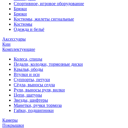
Спортивное, игровое оборудование
Брюки
Брюки
Костюмы, жилеты сигнальные
Костюмы
Одежда и бельё
Аксессуары
Кии
Комплектующие
Колеса, спицы
Педали, колодки, тормозные диски
Крылья, ободы
Втулки и оси
Суппорты, петухи
Сёдла, выносы седла
Рули, выносы руля, вилки
Цепи, шатуны
Звезды, шифтеры
Манетки, ручки тормоза
Гайки, подшипники
Камеры
Покрышки