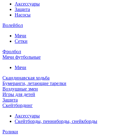
Аксессуары
Защита
Насосы
Волейбол
Мячи
Сетки
Фролбол
Мячи футбольные
Мячи
Скандинавская ходьба
Бумеранги, летающие тарелки
Воздушные змеи
Игры для детей
Защита
Скейтбординг
Аксессуары
Скейтборды, пенниборды, снейкборды
Ролики