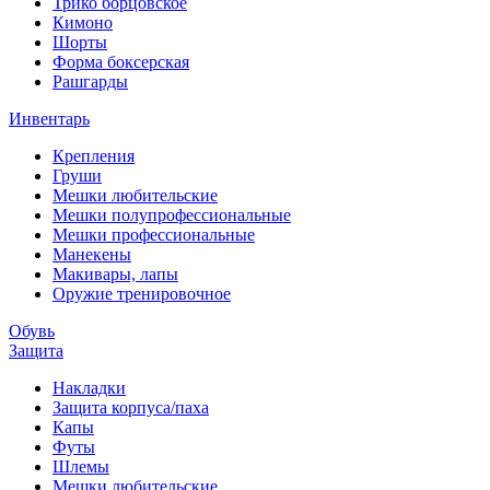
Трико борцовское
Кимоно
Шорты
Форма боксерская
Рашгарды
Инвентарь
Крепления
Груши
Мешки любительские
Мешки полупрофессиональные
Мешки профессиональные
Манекены
Макивары, лапы
Оружие тренировочное
Обувь
Защита
Накладки
Защита корпуса/паха
Капы
Футы
Шлемы
Мешки любительские