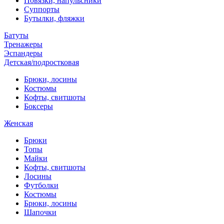
Повязки, напульсники
Суппорты
Бутылки, фляжки
Батуты
Тренажеры
Эспандеры
Детская/подростковая
Брюки, лосины
Костюмы
Кофты, свитшоты
Боксеры
Женская
Брюки
Топы
Майки
Кофты, свитшоты
Лосины
Футболки
Костюмы
Брюки, лосины
Шапочки