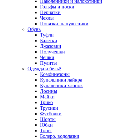
Наколенники и налокотники
Гольфы и носки
Перчатки
Чехлы
Повязки, напульсники
Обувь
Туфли
Балетки
Джазовки
Получешки
Чешки
Пуанты
Одежда и бельё
Комбинезоны
Купальники лайкра
Купальники хлопок
Лосины
Майки
Трико
Трусики
Футболки
Шорты
Юбки
Топы
Болеро, водолазки