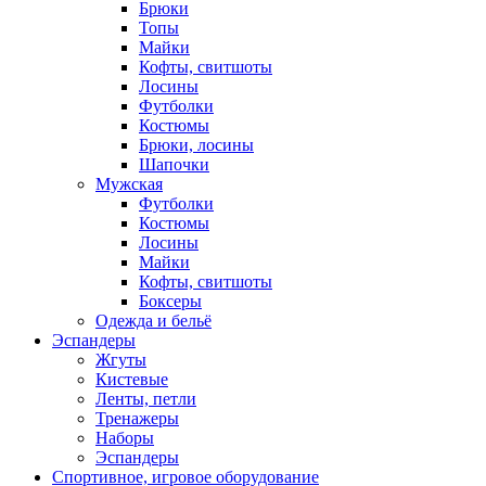
Брюки
Топы
Майки
Кофты, свитшоты
Лосины
Футболки
Костюмы
Брюки, лосины
Шапочки
Мужская
Футболки
Костюмы
Лосины
Майки
Кофты, свитшоты
Боксеры
Одежда и бельё
Эспандеры
Жгуты
Кистевые
Ленты, петли
Тренажеры
Наборы
Эспандеры
Спортивное, игровое оборудование