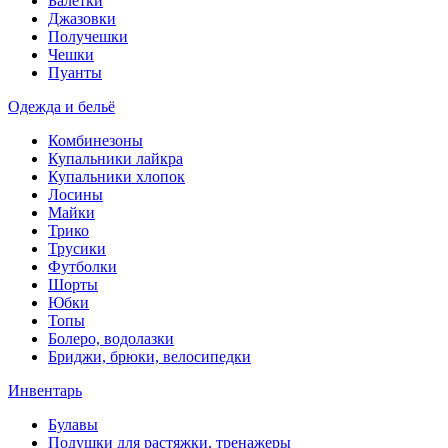
Балетки
Джазовки
Получешки
Чешки
Пуанты
Одежда и бельё
Комбинезоны
Купальники лайкра
Купальники хлопок
Лосины
Майки
Трико
Трусики
Футболки
Шорты
Юбки
Топы
Болеро, водолазки
Бриджи, брюки, велосипедки
Инвентарь
Булавы
Подушки для растяжки, тренажеры