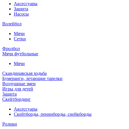
Аксессуары
Защита
Насосы
Волейбол
Мячи
Сетки
Фролбол
Мячи футбольные
Мячи
Скандинавская ходьба
Бумеранги, летающие тарелки
Воздушные змеи
Игры для детей
Защита
Скейтбординг
Аксессуары
Скейтборды, пенниборды, снейкборды
Ролики