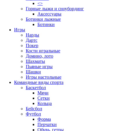
<>
Горные лыжи и сноубординг
Аксессуары
Ботинки лыжные
Ботинки
Игры
Нарды
Дартс
Покер
Кости игральные
Домино, лото
Шахматы
Пьяные игры
Шашки
Игры настольные
Командные виды спорта
Баскетбол
Мячи
Сетки
Кольца
Бейсбол
Футбол
Форма
Перчатки
Обувь, гетры