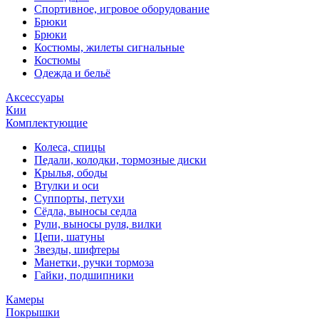
Спортивное, игровое оборудование
Брюки
Брюки
Костюмы, жилеты сигнальные
Костюмы
Одежда и бельё
Аксессуары
Кии
Комплектующие
Колеса, спицы
Педали, колодки, тормозные диски
Крылья, ободы
Втулки и оси
Суппорты, петухи
Сёдла, выносы седла
Рули, выносы руля, вилки
Цепи, шатуны
Звезды, шифтеры
Манетки, ручки тормоза
Гайки, подшипники
Камеры
Покрышки