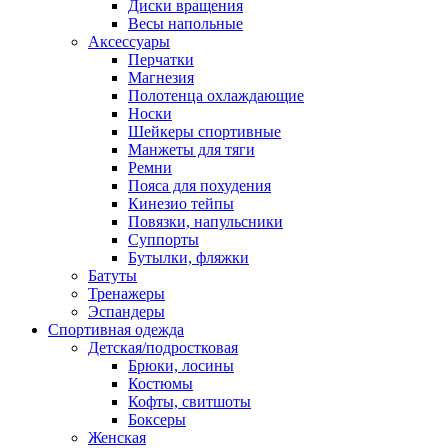
Диски вращения
Весы напольные
Аксессуары
Перчатки
Магнезия
Полотенца охлаждающие
Носки
Шейкеры спортивные
Манжеты для тяги
Ремни
Пояса для похудения
Кинезио тейпы
Повязки, напульсники
Суппорты
Бутылки, фляжки
Батуты
Тренажеры
Эспандеры
Спортивная одежда
Детская/подростковая
Брюки, лосины
Костюмы
Кофты, свитшоты
Боксеры
Женская