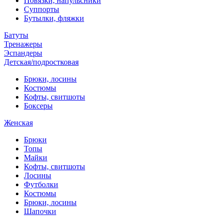
Повязки, напульсники
Суппорты
Бутылки, фляжки
Батуты
Тренажеры
Эспандеры
Детская/подростковая
Брюки, лосины
Костюмы
Кофты, свитшоты
Боксеры
Женская
Брюки
Топы
Майки
Кофты, свитшоты
Лосины
Футболки
Костюмы
Брюки, лосины
Шапочки