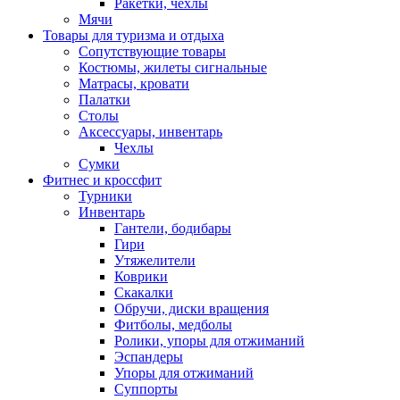
Ракетки, чехлы
Мячи
Товары для туризма и отдыха
Сопутствующие товары
Костюмы, жилеты сигнальные
Матрасы, кровати
Палатки
Столы
Аксессуары, инвентарь
Чехлы
Сумки
Фитнес и кроссфит
Турники
Инвентарь
Гантели, бодибары
Гири
Утяжелители
Коврики
Скакалки
Обручи, диски вращения
Фитболы, медболы
Ролики, упоры для отжиманий
Эспандеры
Упоры для отжиманий
Суппорты