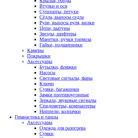
Крылья, ободы
Втулки и оси
Суппорты, петухи
Сёдла, выносы седла
Рули, выносы руля, вилки
Цепи, шатуны
Звезды, шифтеры
Манетки, ручки тормоза
Гайки, подшипники
Камеры
Покрышки
Аксессуары
Бутылки, фляжки
Насосы
Световые сигналы, фары
Ключи
Сумки, багажники
Замки противоугонные
Зеркала, звуковые сигналы
Спидометры, компьютеры
Ниппели, колпачки
Гимнастика и танцы
Аксессуары
Одежда для разогрева
Сумки