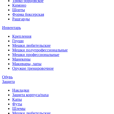
Трико борцовское
Кимоно
Шорты
Форма боксерская
Рашгарды
Инвентарь
Крепления
Груши
Мешки любительские
Мешки полупрофессиональные
Мешки профессиональные
Манекены
Макивары, лапы
Оружие тренировочное
Обувь
Защита
Накладки
Защита корпуса/паха
Капы
Футы
Шлемы
Мешки любительские