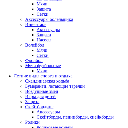
Мячи
Защита
Сетки
Аксессуары болельщика
Инвентарь
Аксессуары
Защита
Насосы
Волейбол
Мячи
Сетки
Фролбол
Мячи футбольные
Мячи
Летние виды спорта и отдыха
Скандинавская ходьба
Бумеранги, летающие тарелки
Воздушные змеи
Игры для детей
Защита
Скейтбординг
Аксессуары
Скейтборды, пенниборды, снейкборды
Ролики
Роликовые коньки