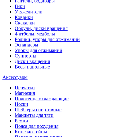
Гантели, бодибары
Гири
Утяжелители
Коврики
Скакалки
Обручи, диски вращения
Фитболы, медболы
Ролики, упоры для отжиманий
Эспандеры
Упоры для отжиманий
Суппорты
Диски вращения
Весы напольные
Аксессуары
Перчатки
Магнезия
Полотенца охлаждающие
Носки
Шейкеры спортивные
Манжеты для тяги
Ремни
Пояса для похудения
Кинезио тейпы