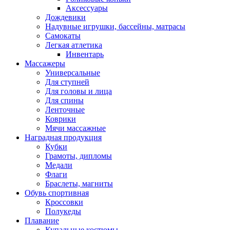
Аксессуары
Дождевики
Надувные игрушки, бассейны, матрасы
Самокаты
Легкая атлетика
Инвентарь
Массажеры
Универсальные
Для ступней
Для головы и лица
Для спины
Ленточные
Коврики
Мячи массажные
Наградная продукция
Кубки
Грамоты, дипломы
Медали
Флаги
Браслеты, магниты
Обувь спортивная
Кроссовки
Полукеды
Плавание
Купальные костюмы