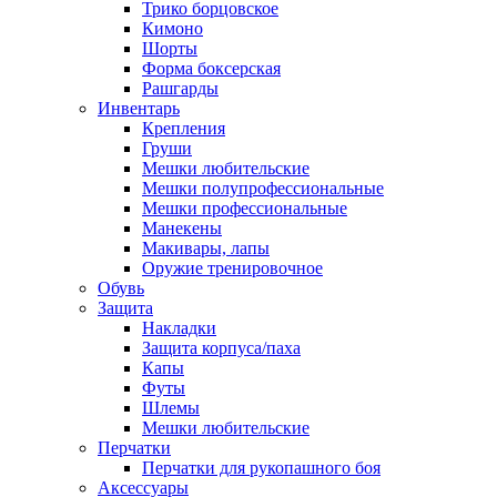
Трико борцовское
Кимоно
Шорты
Форма боксерская
Рашгарды
Инвентарь
Крепления
Груши
Мешки любительские
Мешки полупрофессиональные
Мешки профессиональные
Манекены
Макивары, лапы
Оружие тренировочное
Обувь
Защита
Накладки
Защита корпуса/паха
Капы
Футы
Шлемы
Мешки любительские
Перчатки
Перчатки для рукопашного боя
Аксессуары