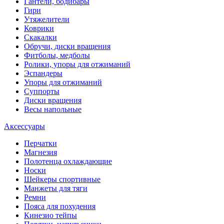
Гантели, бодибары
Гири
Утяжелители
Коврики
Скакалки
Обручи, диски вращения
Фитболы, медболы
Ролики, упоры для отжиманий
Эспандеры
Упоры для отжиманий
Суппорты
Диски вращения
Весы напольные
Аксессуары
Перчатки
Магнезия
Полотенца охлаждающие
Носки
Шейкеры спортивные
Манжеты для тяги
Ремни
Пояса для похудения
Кинезио тейпы