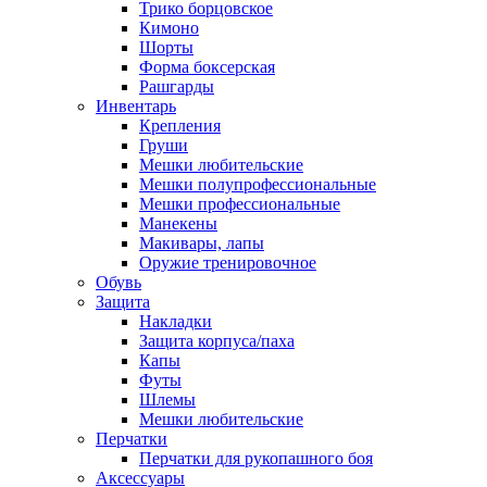
Трико борцовское
Кимоно
Шорты
Форма боксерская
Рашгарды
Инвентарь
Крепления
Груши
Мешки любительские
Мешки полупрофессиональные
Мешки профессиональные
Манекены
Макивары, лапы
Оружие тренировочное
Обувь
Защита
Накладки
Защита корпуса/паха
Капы
Футы
Шлемы
Мешки любительские
Перчатки
Перчатки для рукопашного боя
Аксессуары