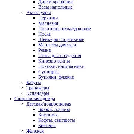
Диски вращения
Весы напольные
Аксессуары
Перчатки
Магнезия
Полотенца охлаждающие
Носки
Шейкеры спортивные
Манжеты для тяги
Ремни
Пояса для похудения
Кинезио тейпы
Повязки, напульсники
Суппорты
Бутылки, фляжки
Батуты
Тренажеры
Эспандеры
Спортивная одежда
Детская/подростковая
Брюки, лосины
Костюмы
Кофты, свитшоты
Боксеры
Женская