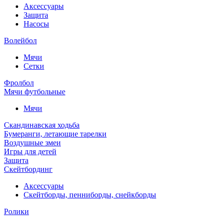
Аксессуары
Защита
Насосы
Волейбол
Мячи
Сетки
Фролбол
Мячи футбольные
Мячи
Скандинавская ходьба
Бумеранги, летающие тарелки
Воздушные змеи
Игры для детей
Защита
Скейтбординг
Аксессуары
Скейтборды, пенниборды, снейкборды
Ролики