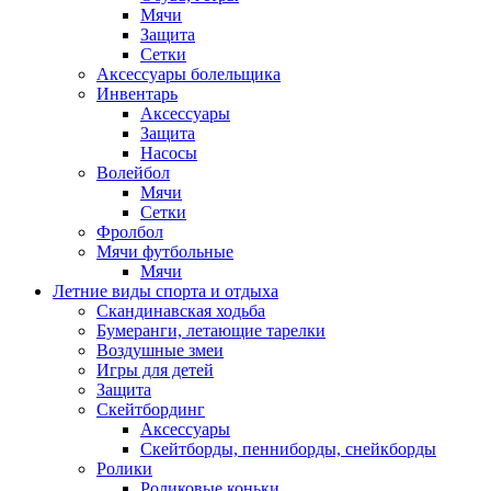
Мячи
Защита
Сетки
Аксессуары болельщика
Инвентарь
Аксессуары
Защита
Насосы
Волейбол
Мячи
Сетки
Фролбол
Мячи футбольные
Мячи
Летние виды спорта и отдыха
Скандинавская ходьба
Бумеранги, летающие тарелки
Воздушные змеи
Игры для детей
Защита
Скейтбординг
Аксессуары
Скейтборды, пенниборды, снейкборды
Ролики
Роликовые коньки