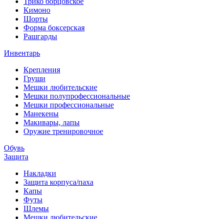
Трико борцовское
Кимоно
Шорты
Форма боксерская
Рашгарды
Инвентарь
Крепления
Груши
Мешки любительские
Мешки полупрофессиональные
Мешки профессиональные
Манекены
Макивары, лапы
Оружие тренировочное
Обувь
Защита
Накладки
Защита корпуса/паха
Капы
Футы
Шлемы
Мешки любительские