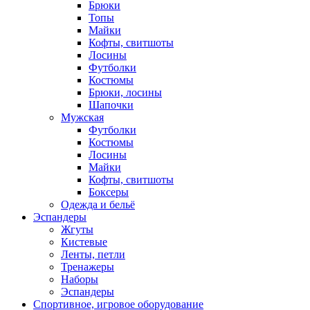
Брюки
Топы
Майки
Кофты, свитшоты
Лосины
Футболки
Костюмы
Брюки, лосины
Шапочки
Мужская
Футболки
Костюмы
Лосины
Майки
Кофты, свитшоты
Боксеры
Одежда и бельё
Эспандеры
Жгуты
Кистевые
Ленты, петли
Тренажеры
Наборы
Эспандеры
Спортивное, игровое оборудование