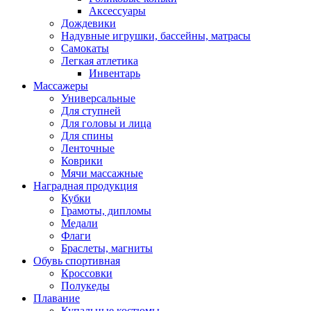
Аксессуары
Дождевики
Надувные игрушки, бассейны, матрасы
Самокаты
Легкая атлетика
Инвентарь
Массажеры
Универсальные
Для ступней
Для головы и лица
Для спины
Ленточные
Коврики
Мячи массажные
Наградная продукция
Кубки
Грамоты, дипломы
Медали
Флаги
Браслеты, магниты
Обувь спортивная
Кроссовки
Полукеды
Плавание
Купальные костюмы