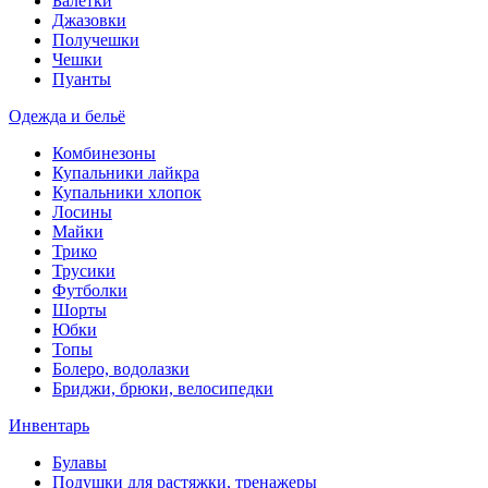
Балетки
Джазовки
Получешки
Чешки
Пуанты
Одежда и бельё
Комбинезоны
Купальники лайкра
Купальники хлопок
Лосины
Майки
Трико
Трусики
Футболки
Шорты
Юбки
Топы
Болеро, водолазки
Бриджи, брюки, велосипедки
Инвентарь
Булавы
Подушки для растяжки, тренажеры