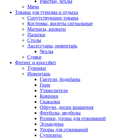
Ракетки, чехлы
Мячи
Товары для туризма и отдыха
Сопутствующие товары
Костюмы, жилеты сигнальные
Матрасы, кровати
Палатки
Столы
Аксессуары, инвентарь
Чехлы
Сумки
Фитнес и кроссфит
Турники
Инвентарь
Гантели, бодибары
Гири
Утяжелители
Коврики
Скакалки
Обручи, диски вращения
Фитболы, медболы
Ролики, упоры для отжиманий
Эспандеры
Упоры для отжиманий
Суппорты