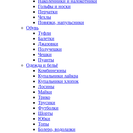
Наколенники и налокотники
Гольфы и носки
Перчатки
Чехлы
Повязки, напульсники
Обувь
Туфли
Балетки
Джазовки
Получешки
Чешки
Пуанты
Одежда и бельё
Комбинезоны
Купальники лайкра
Купальники хлопок
Лосины
Майки
Трико
Трусики
Футболки
Шорты
Юбки
Топы
Болеро, водолазки