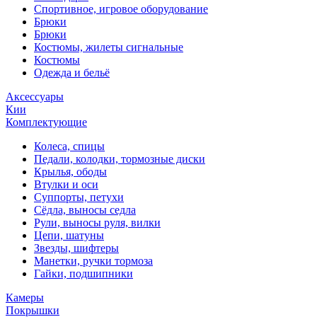
Спортивное, игровое оборудование
Брюки
Брюки
Костюмы, жилеты сигнальные
Костюмы
Одежда и бельё
Аксессуары
Кии
Комплектующие
Колеса, спицы
Педали, колодки, тормозные диски
Крылья, ободы
Втулки и оси
Суппорты, петухи
Сёдла, выносы седла
Рули, выносы руля, вилки
Цепи, шатуны
Звезды, шифтеры
Манетки, ручки тормоза
Гайки, подшипники
Камеры
Покрышки