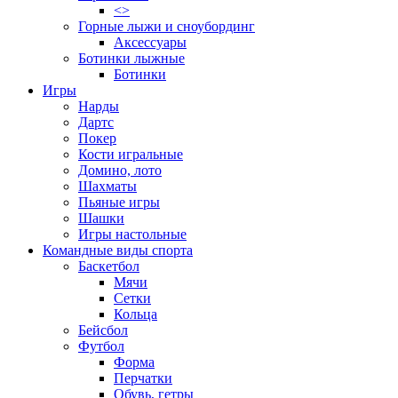
<>
Горные лыжи и сноубординг
Аксессуары
Ботинки лыжные
Ботинки
Игры
Нарды
Дартс
Покер
Кости игральные
Домино, лото
Шахматы
Пьяные игры
Шашки
Игры настольные
Командные виды спорта
Баскетбол
Мячи
Сетки
Кольца
Бейсбол
Футбол
Форма
Перчатки
Обувь, гетры