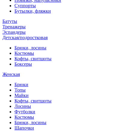
Повязки, напульсники
Суппорты
Бутылки, фляжки
Батуты
Тренажеры
Эспандеры
Детская/подростковая
Брюки, лосины
Костюмы
Кофты, свитшоты
Боксеры
Женская
Брюки
Топы
Майки
Кофты, свитшоты
Лосины
Футболки
Костюмы
Брюки, лосины
Шапочки