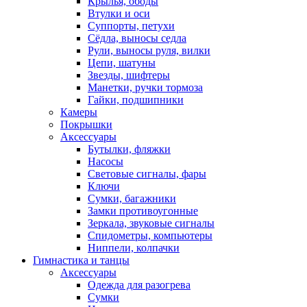
Крылья, ободы
Втулки и оси
Суппорты, петухи
Сёдла, выносы седла
Рули, выносы руля, вилки
Цепи, шатуны
Звезды, шифтеры
Манетки, ручки тормоза
Гайки, подшипники
Камеры
Покрышки
Аксессуары
Бутылки, фляжки
Насосы
Световые сигналы, фары
Ключи
Сумки, багажники
Замки противоугонные
Зеркала, звуковые сигналы
Спидометры, компьютеры
Ниппели, колпачки
Гимнастика и танцы
Аксессуары
Одежда для разогрева
Сумки