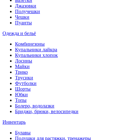
Балетки
Джазовки
Получешки
Чешки
Пуанты
Одежда и бельё
Комбинезоны
Купальники лайкра
Купальники хлопок
Лосины
Майки
Трико
Трусики
Футболки
Шорты
Юбки
Топы
Болеро, водолазки
Бриджи, брюки, велосипедки
Инвентарь
Булавы
Подушки для растяжки, тренажеры