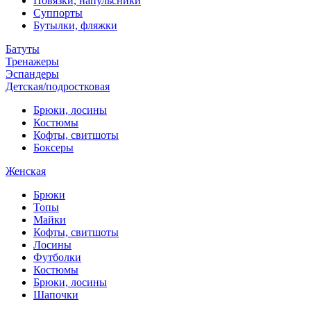
Повязки, напульсники
Суппорты
Бутылки, фляжки
Батуты
Тренажеры
Эспандеры
Детская/подростковая
Брюки, лосины
Костюмы
Кофты, свитшоты
Боксеры
Женская
Брюки
Топы
Майки
Кофты, свитшоты
Лосины
Футболки
Костюмы
Брюки, лосины
Шапочки