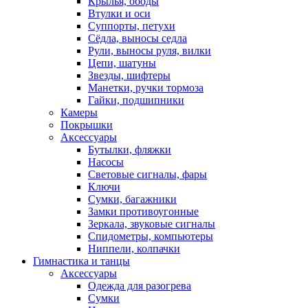
Крылья, ободы
Втулки и оси
Суппорты, петухи
Сёдла, выносы седла
Рули, выносы руля, вилки
Цепи, шатуны
Звезды, шифтеры
Манетки, ручки тормоза
Гайки, подшипники
Камеры
Покрышки
Аксессуары
Бутылки, фляжки
Насосы
Световые сигналы, фары
Ключи
Сумки, багажники
Замки противоугонные
Зеркала, звуковые сигналы
Спидометры, компьютеры
Ниппели, колпачки
Гимнастика и танцы
Аксессуары
Одежда для разогрева
Сумки