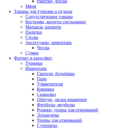
Ракетки, чехлы
Мячи
Товары для туризма и отдыха
Сопутствующие товары
Костюмы, жилеты сигнальные
Матрасы, кровати
Палатки
Столы
Аксессуары, инвентарь
Чехлы
Сумки
Фитнес и кроссфит
Турники
Инвентарь
Гантели, бодибары
Гири
Утяжелители
Коврики
Скакалки
Обручи, диски вращения
Фитболы, медболы
Ролики, упоры для отжиманий
Эспандеры
Упоры для отжиманий
Суппорты