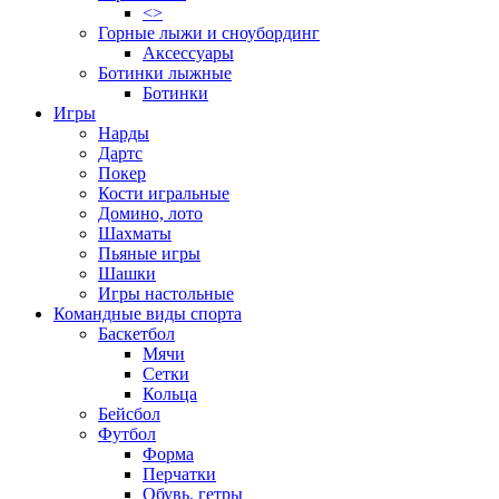
<>
Горные лыжи и сноубординг
Аксессуары
Ботинки лыжные
Ботинки
Игры
Нарды
Дартс
Покер
Кости игральные
Домино, лото
Шахматы
Пьяные игры
Шашки
Игры настольные
Командные виды спорта
Баскетбол
Мячи
Сетки
Кольца
Бейсбол
Футбол
Форма
Перчатки
Обувь, гетры