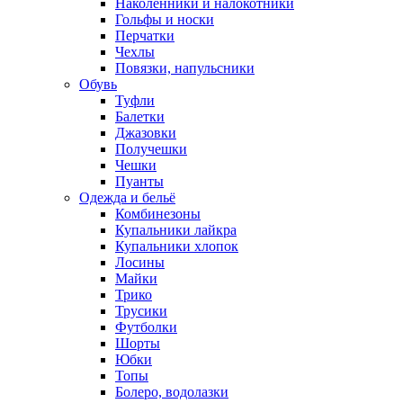
Наколенники и налокотники
Гольфы и носки
Перчатки
Чехлы
Повязки, напульсники
Обувь
Туфли
Балетки
Джазовки
Получешки
Чешки
Пуанты
Одежда и бельё
Комбинезоны
Купальники лайкра
Купальники хлопок
Лосины
Майки
Трико
Трусики
Футболки
Шорты
Юбки
Топы
Болеро, водолазки