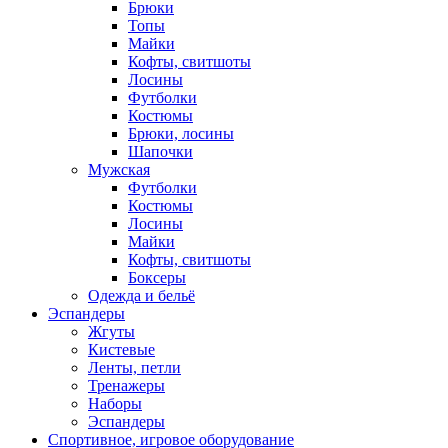
Брюки
Топы
Майки
Кофты, свитшоты
Лосины
Футболки
Костюмы
Брюки, лосины
Шапочки
Мужская
Футболки
Костюмы
Лосины
Майки
Кофты, свитшоты
Боксеры
Одежда и бельё
Эспандеры
Жгуты
Кистевые
Ленты, петли
Тренажеры
Наборы
Эспандеры
Спортивное, игровое оборудование