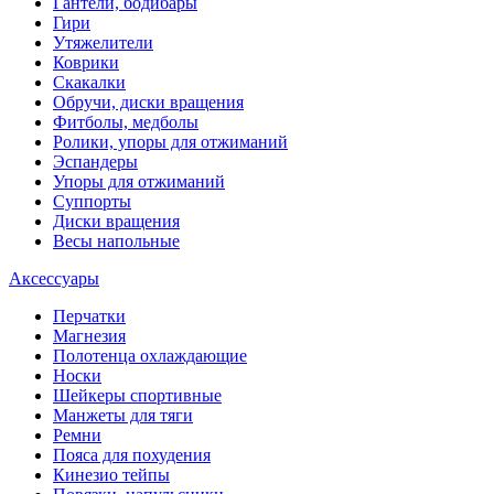
Гантели, бодибары
Гири
Утяжелители
Коврики
Скакалки
Обручи, диски вращения
Фитболы, медболы
Ролики, упоры для отжиманий
Эспандеры
Упоры для отжиманий
Суппорты
Диски вращения
Весы напольные
Аксессуары
Перчатки
Магнезия
Полотенца охлаждающие
Носки
Шейкеры спортивные
Манжеты для тяги
Ремни
Пояса для похудения
Кинезио тейпы