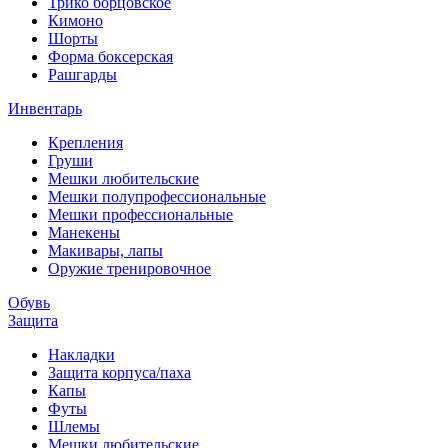
Трико борцовское
Кимоно
Шорты
Форма боксерская
Рашгарды
Инвентарь
Крепления
Груши
Мешки любительские
Мешки полупрофессиональные
Мешки профессиональные
Манекены
Макивары, лапы
Оружие тренировочное
Обувь
Защита
Накладки
Защита корпуса/паха
Капы
Футы
Шлемы
Мешки любительские