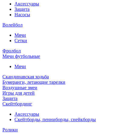
Аксессуары
Защита
Насосы
Волейбол
Мячи
Сетки
Фролбол
Мячи футбольные
Мячи
Скандинавская ходьба
Бумеранги, летающие тарелки
Воздушные змеи
Игры для детей
Защита
Скейтбординг
Аксессуары
Скейтборды, пенниборды, снейкборды
Ролики