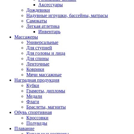
Аксессуары
Дождевики
Надувные игрушки, бассейны, матрасы
Самокаты
Легкая атлетика
Инвентарь
Массажеры
Универсальные
Для ступней
Для головы и лица
Для спины
Ленточные
Коврики
Мячи массажные
Наградная продукция
Кубки
Грамоты, дипломы
Медали
Флаги
Браслеты, магниты
Обувь спортивная
Кроссовки
Полукеды
Плавание
Купальные костюмы