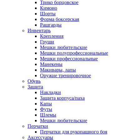
Трико борцовское
Кимоно
Шорты
Форма боксерская
Рашгарды
Инвентарь
Крепления
Груши
Мешки любительские
Мешки полупрофессиональные
Мешки профессиональные
Манекены
Макивары, лапы
Оружие тренировочное
Обувь
Защита
Накладки
Защита корпуса/паха
Капы
Футы
Шлемы
Мешки любительские
Перчатки
Перчатки для рукопашного боя
Аксессуары