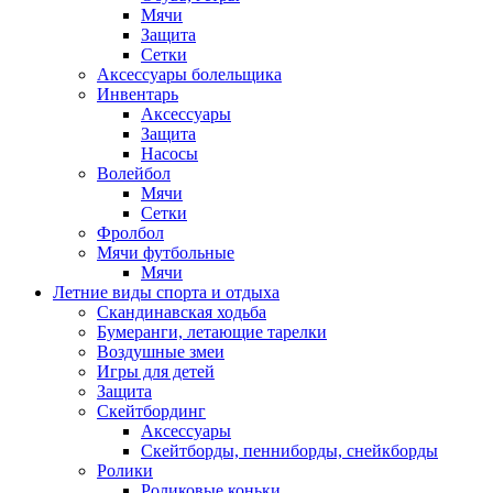
Мячи
Защита
Сетки
Аксессуары болельщика
Инвентарь
Аксессуары
Защита
Насосы
Волейбол
Мячи
Сетки
Фролбол
Мячи футбольные
Мячи
Летние виды спорта и отдыха
Скандинавская ходьба
Бумеранги, летающие тарелки
Воздушные змеи
Игры для детей
Защита
Скейтбординг
Аксессуары
Скейтборды, пенниборды, снейкборды
Ролики
Роликовые коньки