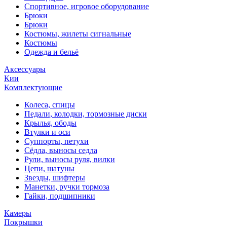
Спортивное, игровое оборудование
Брюки
Брюки
Костюмы, жилеты сигнальные
Костюмы
Одежда и бельё
Аксессуары
Кии
Комплектующие
Колеса, спицы
Педали, колодки, тормозные диски
Крылья, ободы
Втулки и оси
Суппорты, петухи
Сёдла, выносы седла
Рули, выносы руля, вилки
Цепи, шатуны
Звезды, шифтеры
Манетки, ручки тормоза
Гайки, подшипники
Камеры
Покрышки