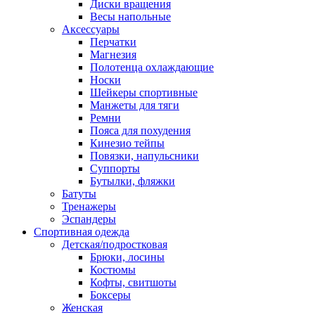
Диски вращения
Весы напольные
Аксессуары
Перчатки
Магнезия
Полотенца охлаждающие
Носки
Шейкеры спортивные
Манжеты для тяги
Ремни
Пояса для похудения
Кинезио тейпы
Повязки, напульсники
Суппорты
Бутылки, фляжки
Батуты
Тренажеры
Эспандеры
Спортивная одежда
Детская/подростковая
Брюки, лосины
Костюмы
Кофты, свитшоты
Боксеры
Женская